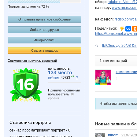
обзор:
rutube.ru/video
Портрет заполнен на 72 %
на нн.ру:
www.nn.ru/com
на федсп:
fedsp.com/c
Отправить приватное сообщение
Поделиться:
Добавить в друзья
https://komsomol.www.nn
Игнорировать
[b]Сбор до 26/08 &
Сделать подарок
Совместная покупка: взрослый
1 комментарий
популярность:
комсомоло
133 место
+5 ↑
рейтинг
45723
?
!
Привилегированный
пользователь
16
уровня
Чтобы оставлять ко
Статистика портрета:
Новые записи в бл
сейчас просматривают портрет - 0
nikom
21.07.202
зарегистрированные пользователи