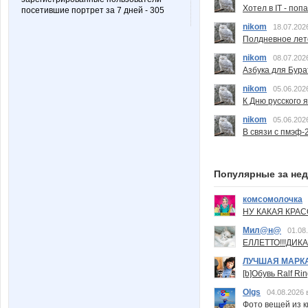
Хотел в IT - поп
посетившие портрет за 7 дней - 305
nikom
18.07.202
Полдневное лет
nikom
08.07.202
Азбука для Бура
nikom
05.06.202
К Дню русского 
nikom
05.06.202
В связи с пмэф-
Популярные за не
комсомолочка
НУ КАКАЯ КРАСОТ
Мил@н@
01.08
ЕЛЛЕТТО!!!ДИК
ЛУЧШАЯ МАРК
[b]Обувь Ralf Ri
Olgs
04.08.2026 
Фото вещей из ки