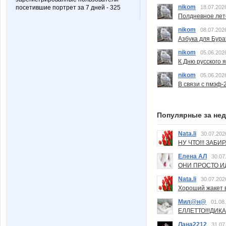
nikom
18.07.202
посетившие портрет за 7 дней - 325
Полдневное лет
nikom
08.07.202
Азбука для Бура
nikom
05.06.202
К Дню русского 
nikom
05.06.202
В связи с пмэф-
Популярные за не
Nata.li
30.07.202
НУ ЧТО!!! ЗАБИ
Елена АЛ
30.07
ОНИ ПРОСТО ИД
Nata.li
30.07.202
Хороший жакет вс
Мил@н@
01.08
ЕЛЛЕТТО!!!ДИК
Лана2212
31.07