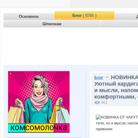
Блог
( 8765 )
Основное
Шпионаж
НОВИНКА 
>
Блог
Уютный кардига
и мысли, напом
комфортными, е
461