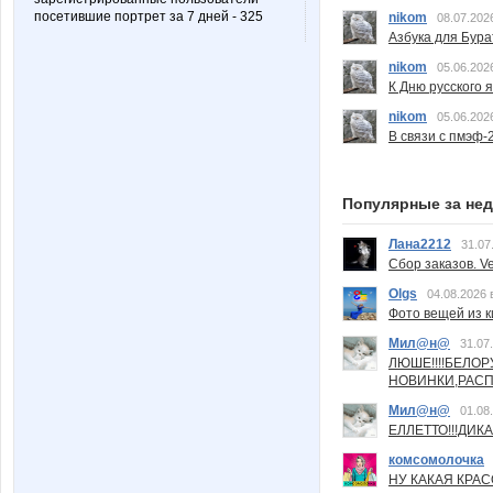
посетившие портрет за 7 дней - 325
nikom
08.07.202
Азбука для Бура
nikom
05.06.202
К Дню русского 
nikom
05.06.202
В связи с пмэф-
Популярные за не
Лана2212
31.07
Сбор заказов. Ve
Olgs
04.08.2026 
Фото вещей из ки
Мил@н@
31.07
ЛЮШЕ!!!!БЕЛО
НОВИНКИ,РАСП
Мил@н@
01.08
ЕЛЛЕТТО!!!ДИК
комсомолочка
НУ КАКАЯ КРАСОТ