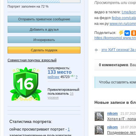
Просмотреть или сохр
Портрет заполнен на 72 %
видео в телеге:
t.me/ko
на федсп
fedsp.com/cat
Отправить приватное сообщение
на нн.ру
www.nn.ru/comm
Добавить в друзья
Поделиться:
https://komsomol.www.nn
Игнорировать
это ХИТ сезона! За 
Сделать подарок
Совместная покупка: взрослый
0 комментариев
. Ва
популярность:
133 место
+5 ↑
рейтинг
45723
?
Чтобы оставлять ко
Привилегированный
пользователь
16
уровня
Новые записи в бл
nikom
21.07.202
Хотел в IT - поп
Статистика портрета:
nikom
18.07.202
сейчас просматривают портрет -
1
Полдневное лет
зарегистрированные пользователи