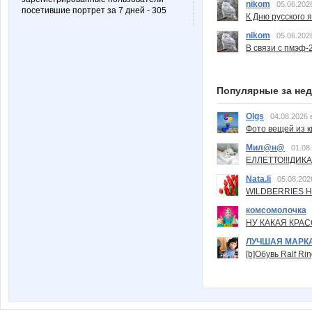
nikom
05.06.202
посетившие портрет за 7 дней - 305
К Дню русского 
nikom
05.06.202
В связи с пмэф-
Популярные за не
Olgs
04.08.2026 
Фото вещей из ки
Мил@н@
01.08
ЕЛЛЕТТО!!!ДИК
Nata.li
05.08.202
WILDBERRIES Н
комсомолочка
НУ КАКАЯ КРАСОТ
ЛУЧШАЯ МАРК
[b]Обувь Ralf Ri