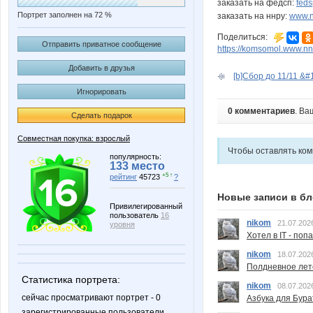
заказать на федсп:
feds
Портрет заполнен на 72 %
заказать на ннру:
www.n
Поделиться:
Отправить приватное сообщение
https://komsomol.www.nn
Добавить в друзья
[b]Сбор до 11/11 &#
Игнорировать
0 комментариев
. Ва
Сделать подарок
Совместная покупка: взрослый
Чтобы оставлять ко
популярность:
133 место
+5 ↑
рейтинг
45723
?
Новые записи в бл
Привилегированный
пользователь
16
nikom
21.07.202
уровня
Хотел в IT - поп
nikom
18.07.202
Полдневное лет
Статистика портрета:
nikom
08.07.202
сейчас просматривают портрет - 0
Азбука для Бура
зарегистрированные пользователи