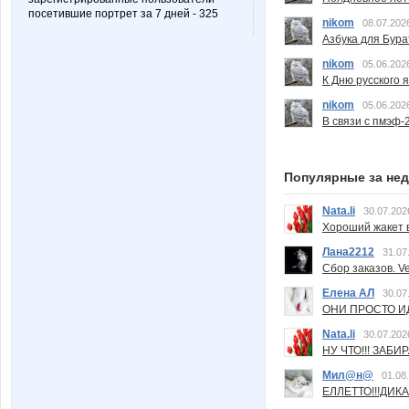
посетившие портрет за 7 дней - 325
nikom
08.07.202
Азбука для Бура
nikom
05.06.202
К Дню русского 
nikom
05.06.202
В связи с пмэф-
Популярные за не
Nata.li
30.07.202
Хороший жакет вс
Лана2212
31.07
Сбор заказов. Ve
Елена АЛ
30.07
ОНИ ПРОСТО ИД
Nata.li
30.07.202
НУ ЧТО!!! ЗАБИ
Мил@н@
01.08
ЕЛЛЕТТО!!!ДИК