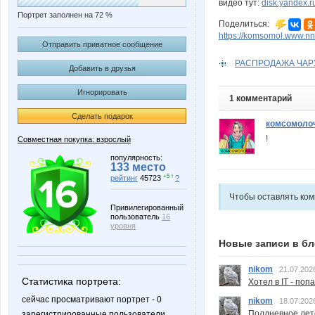
видео тут:
disk.yandex.
Портрет заполнен на 72 %
Поделиться:
https://komsomol.www.nn.
Отправить приватное сообщение
РАСПРОДАЖА ЧАРУТ
Добавить в друзья
Игнорировать
1 комментарий
Сделать подарок
комсомоло
!
Совместная покупка: взрослый
популярность:
133 место
+5 ↑
рейтинг
45723
?
Чтобы оставлять ко
Привилегированный
пользователь
16
уровня
Новые записи в бл
nikom
21.07.202
Статистика портрета:
Хотел в IT - поп
сейчас просматривают портрет - 0
nikom
18.07.202
Полдневное лет
зарегистрированные пользователи