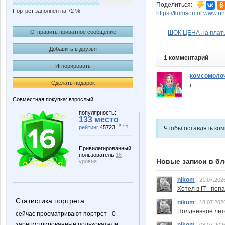
Поделиться:
Портрет заполнен на 72 %
https://komsomol.www.nn.
Отправить приватное сообщение
ШОК ЦЕНА на платье
Добавить в друзья
1 комментарий
Игнорировать
комсомоло
Сделать подарок
!
Совместная покупка: взрослый
популярность:
133 место
+5 ↑
рейтинг
45723
?
Чтобы оставлять ко
Привилегированный
пользователь
16
Новые записи в бл
уровня
nikom
21.07.202
Хотел в IT - поп
Статистика портрета:
nikom
18.07.202
Полдневное лет
сейчас просматривают портрет - 0
зарегистрированные пользователи
nikom
08.07.202