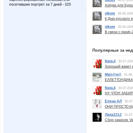
посетившие портрет за 7 дней - 325
Азбука для Бура
nikom
05.06.202
К Дню русского 
nikom
05.06.202
В связи с пмэф-
Популярные за не
Nata.li
30.07.202
Хороший жакет вс
Мил@н@
01.08
ЕЛЛЕТТО!!!ДИК
Nata.li
30.07.202
НУ ЧТО!!! ЗАБИ
Елена АЛ
30.07
ОНИ ПРОСТО ИД
Лана2212
31.07
Сбор заказов. Ve